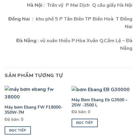
Hà Nội
: Trần vỹ P Mai Dịch Q cầu giấy Hà Nội
Đồng Nai
: khu phố 5 P Tân Biên TP Biên Hoà T Đồng
Nai
Đà Nẵng
: vũ xuân thiều P.Hòa Xuân Q.Cẩm Lệ – Đà
Nẵng
SẢN PHẨM TƯƠNG TỰ
Máy Bơm Ebang Eb G3500 –
25W -3500 L
Máy bơm Ebang FW F18000-
Đã bán: 0
350W-7M
Đã bán: 0
ĐỌC TIẾP
ĐỌC TIẾP