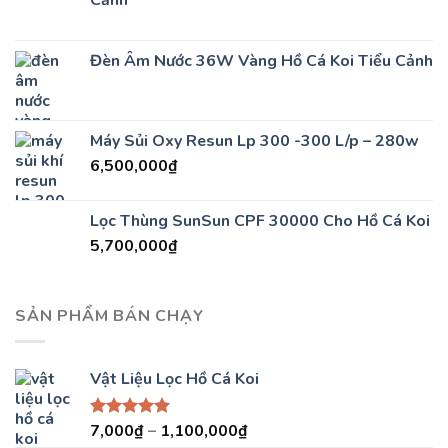
Cảnh
Đèn Âm Nước 36W Vàng Hồ Cá Koi Tiểu Cảnh
Máy Sủi Oxy Resun Lp 300 -300 L/p – 280w
6,500,000
₫
Lọc Thùng SunSun CPF 30000 Cho Hồ Cá Koi
5,700,000
₫
SẢN PHẨM BÁN CHẠY
Vật Liệu Lọc Hồ Cá Koi
7,000
₫
–
1,100,000
₫
Được xếp
hạng
5.00