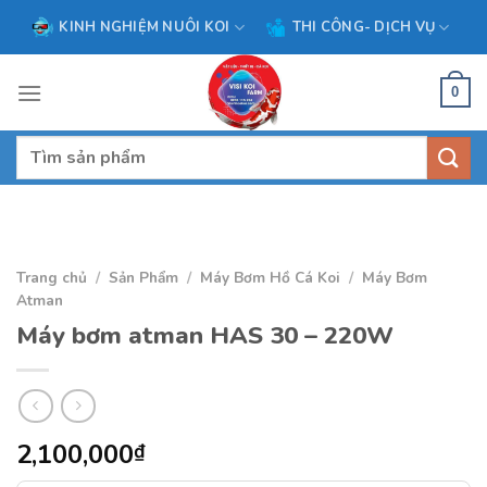
Skip
KINH NGHIỆM NUÔI KOI
THI CÔNG- DỊCH VỤ
to
content
0
Tìm
kiếm:
Trang chủ
/
Sản Phẩm
/
Máy Bơm Hồ Cá Koi
/
Máy Bơm
Atman
Máy bơm atman HAS 30 – 220W
2,100,000
₫