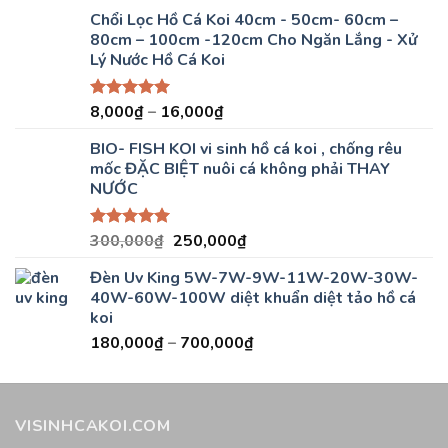
5 sao
Chổi Lọc Hồ Cá Koi 40cm - 50cm- 60cm –
80cm – 100cm -120cm Cho Ngăn Lắng - Xử
Lý Nước Hồ Cá Koi
8,000
₫
–
16,000
₫
Được xếp
hạng
5.00
5 sao
BIO- FISH KOI vi sinh hồ cá koi , chống rêu
mốc ĐẶC BIỆT nuôi cá không phải THAY
NƯỚC
Giá
Giá
300,000
₫
250,000
₫
Được xếp
hạng
5.00
gốc
hiện
5 sao
Đèn Uv King 5W-7W-9W-11W-20W-30W-
là:
tại
40W-60W-100W diệt khuẩn diệt tảo hồ cá
300,000₫.
là:
koi
250,000₫.
180,000
₫
–
700,000
₫
VISINHCAKOI.COM