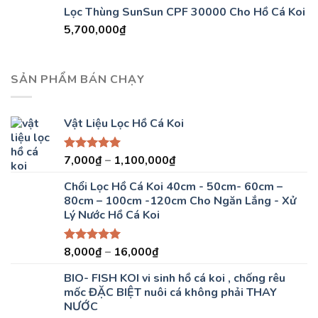
Lọc Thùng SunSun CPF 30000 Cho Hồ Cá Koi
5,700,000
₫
SẢN PHẨM BÁN CHẠY
Vật Liệu Lọc Hồ Cá Koi
7,000
₫
–
1,100,000
₫
Được xếp
hạng
5.00
5 sao
Chổi Lọc Hồ Cá Koi 40cm - 50cm- 60cm –
80cm – 100cm -120cm Cho Ngăn Lắng - Xử
Lý Nước Hồ Cá Koi
8,000
₫
–
16,000
₫
Được xếp
hạng
5.00
5 sao
BIO- FISH KOI vi sinh hồ cá koi , chống rêu
mốc ĐẶC BIỆT nuôi cá không phải THAY
NƯỚC