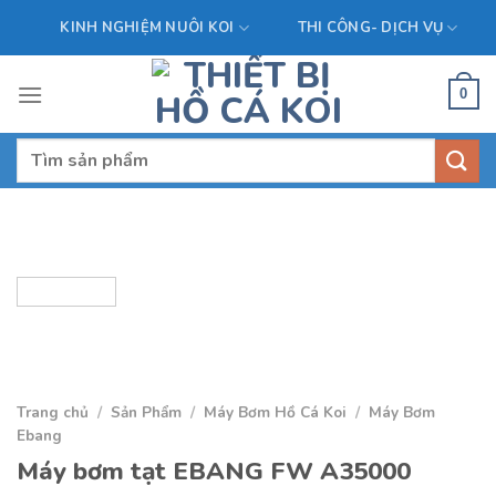
Skip
KINH NGHIỆM NUÔI KOI
THI CÔNG- DỊCH VỤ
to
content
0
Tìm
kiếm:
Trang chủ
/
Sản Phẩm
/
Máy Bơm Hồ Cá Koi
/
Máy Bơm
Ebang
Máy bơm tạt EBANG FW A35000