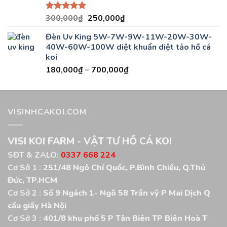
Giá
Giá
300,000
₫
250,000
₫
Được xếp
hạng
5.00
gốc
hiện
5 sao
Đèn Uv King 5W-7W-9W-11W-20W-30W-
là:
tại
40W-60W-100W diệt khuẩn diệt tảo hồ cá
300,000₫.
là:
koi
250,000₫.
180,000
₫
–
700,000
₫
VISINHCAKOI.COM
VISI KOI FARM - VẬT TƯ HỒ CÁ KOI
SĐT & ZALO:
0337 668 224
Cơ Sở 1 :
251/48 Ngô Chí Quốc, P.Bình Chiểu, Q.Thủ
Đức, TP.HCM
Cơ Sở 2 :
Số 9 Ngách 1- Ngõ 58 Trần vỹ P Mai Dịch Q
cầu giấy Hà Nội
Cơ Sở 3 :
401/8 khu phố 5 P Tân Biên TP Biên Hoà T