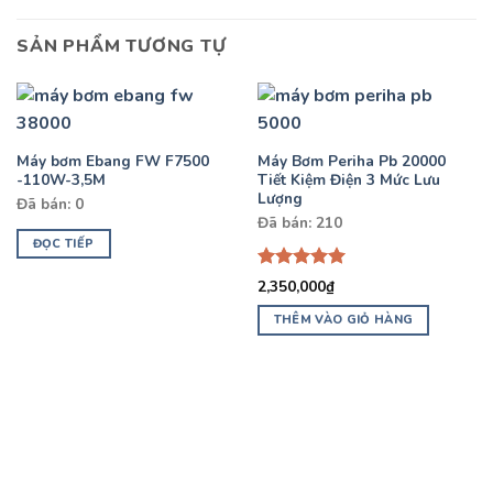
SẢN PHẨM TƯƠNG TỰ
Máy bơm Ebang FW F7500
Máy Bơm Periha Pb 20000
-110W-3,5M
Tiết Kiệm Điện 3 Mức Lưu
Lượng
Đã bán: 0
Đã bán: 210
ĐỌC TIẾP
Được xếp
2,350,000
₫
hạng
5.00
5 sao
THÊM VÀO GIỎ HÀNG