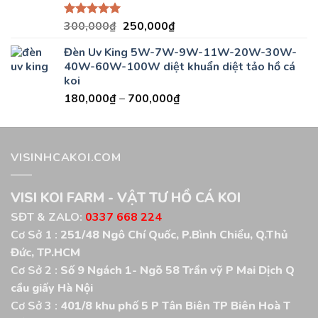
Giá
Giá
300,000
₫
250,000
₫
Được xếp
hạng
5.00
gốc
hiện
5 sao
Đèn Uv King 5W-7W-9W-11W-20W-30W-
là:
tại
40W-60W-100W diệt khuẩn diệt tảo hồ cá
300,000₫.
là:
koi
250,000₫.
180,000
₫
–
700,000
₫
VISINHCAKOI.COM
VISI KOI FARM - VẬT TƯ HỒ CÁ KOI
SĐT & ZALO:
0337 668 224
Cơ Sở 1 :
251/48 Ngô Chí Quốc, P.Bình Chiểu, Q.Thủ
Đức, TP.HCM
Cơ Sở 2 :
Số 9 Ngách 1- Ngõ 58 Trần vỹ P Mai Dịch Q
cầu giấy Hà Nội
Cơ Sở 3 :
401/8 khu phố 5 P Tân Biên TP Biên Hoà T