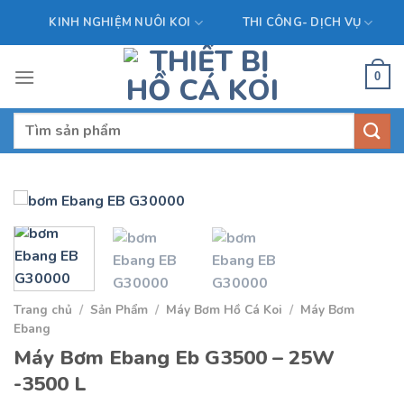
Skip
KINH NGHIỆM NUÔI KOI
THI CÔNG- DỊCH VỤ
to
content
0
Tìm
kiếm:
Trang chủ
/
Sản Phẩm
/
Máy Bơm Hồ Cá Koi
/
Máy Bơm
Ebang
Máy Bơm Ebang Eb G3500 – 25W
-3500 L