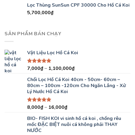
Lọc Thùng SunSun CPF 30000 Cho Hồ Cá Koi
5,700,000
₫
SẢN PHẨM BÁN CHẠY
Vật Liệu Lọc Hồ Cá Koi
7,000
₫
–
1,100,000
₫
Được xếp
hạng
5.00
5 sao
Chổi Lọc Hồ Cá Koi 40cm - 50cm- 60cm –
80cm – 100cm -120cm Cho Ngăn Lắng - Xử
Lý Nước Hồ Cá Koi
8,000
₫
–
16,000
₫
Được xếp
hạng
5.00
5 sao
BIO- FISH KOI vi sinh hồ cá koi , chống rêu
mốc ĐẶC BIỆT nuôi cá không phải THAY
NƯỚC