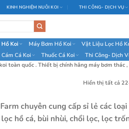
KINH NGHIỆM NUÔI KOI
THI CÔNG- DỊCH VỤ
ị Hồ Koi
Máy Bơm Hồ Koi
Vật Liệu Lọc Hồ K
Cám Cá Koi
Thuốc Cá Koi
Thi Công- Dịch V
oi toàn quốc . Thiết bị chính hãng máy bơm thác , bơ
Hiển thị tất cả 2
i Farm chuyên cung cấp sỉ lẻ các loại
 lọc hồ cá, bùi nhùi, chổi lọc, lọc trố