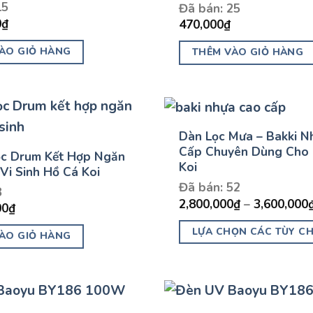
15
Đã bán: 25
0
₫
470,000
₫
ÀO GIỎ HÀNG
THÊM VÀO GIỎ HÀNG
Dàn Lọc Mưa – Bakki N
Cấp Chuyên Dùng Cho
c Drum Kết Hợp Ngăn
Koi
Vi Sinh Hồ Cá Koi
Đã bán: 52
8
2,800,000
₫
–
3,600,000
00
₫
LỰA CHỌN CÁC TÙY C
ÀO GIỎ HÀNG
Sản
phẩm
này
có