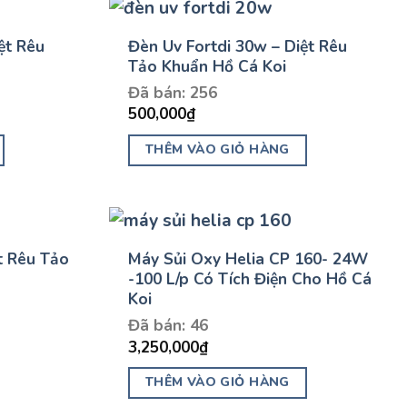
ệt Rêu
Đèn Uv Fortdi 30w – Diệt Rêu
Tảo Khuẩn Hồ Cá Koi
Đã bán: 256
500,000
₫
THÊM VÀO GIỎ HÀNG
t Rêu Tảo
Máy Sủi Oxy Helia CP 160- 24W
-100 L/p Có Tích Điện Cho Hồ Cá
Koi
Đã bán: 46
3,250,000
₫
THÊM VÀO GIỎ HÀNG