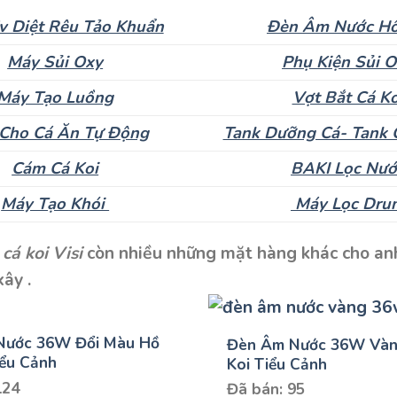
v Diệt Rêu Tảo Khuẩn
Đèn Âm Nước Hồ
Máy Sủi Oxy
Phụ Kiện Sủi 
Máy Tạo Luồng
Vợt Bắt Cá Ko
Cho Cá Ăn Tự Động
Tank Dưỡng Cá- Tank 
Cám Cá Koi
BAKI Lọc Nướ
Máy Tạo Khói
Máy Lọc Dru
 cá koi Visi
còn nhiều những mặt hàng khác cho anh
ây .
Nước 36W Đổi Màu Hồ
Đèn Âm Nước 36W Vàn
iểu Cảnh
Koi Tiểu Cảnh
124
Đã bán: 95