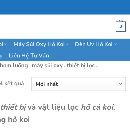
0
oi
Máy Sủi Oxy Hồ Koi
Đèn Uv Hồ Koi
ụ
Liên Hệ Tư Vấn
m luồng , máy sủi oxy , thiết bị lọc ...
24 kết quả
thiết bị
và vật liệu lọc
hồ cá koi
,
ng hồ koi