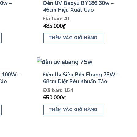
40w –
Đèn UV Baoyu BY186 30w –
46cm Hiệu Xuất Cao
Đã bán: 41
485,000
₫
THÊM VÀO GIỎ HÀNG
g 100W –
Đèn Uv Siêu Bền Ebang 75W –
Tảo
68cm Diệt Rêu Khuẩn Tảo
Đã bán: 154
650,000
₫
THÊM VÀO GIỎ HÀNG