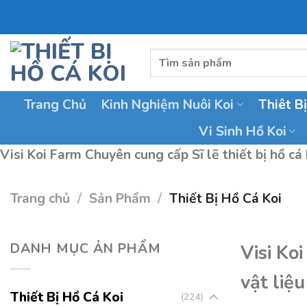
Skip
to
content
Tìm
kiếm:
Trang Chủ
Kinh Nghiệm Nuôi Koi
Thiêt B
Vi Sinh Hồ Koi
Visi Koi Farm Chuyên cung cấp Sĩ lẽ thiết bị hồ cá k
Trang chủ
/
Sản Phẩm
/
Thiết Bị Hồ Cá Koi
DANH MỤC ẢN PHẨM
Visi Ko
vật liệu
Thiết Bị Hồ Cá Koi
(224)