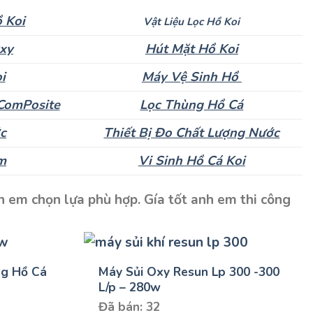
 Koi
Vật Liệu Lọc Hồ Koi
Oxy
Hút Mặt Hồ Koi
i
Máy Vệ Sinh Hồ
ComPosite
Lọc Thùng Hồ Cá
c
Thiết Bị Đo Chất Lượng Nước
m
Vi Sinh Hồ Cá Koi
 em chọn lựa phù hợp. Gía tốt anh em thi công
g Hồ Cá
Máy Sủi Oxy Resun Lp 300 -300
L/p – 280w
Đã bán: 32