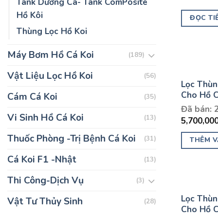
Tank Dưỡng Cá- Tank ComPosite
Hồ Kôi
ĐỌC TI
Thùng Lọc Hồ Koi
Máy Bơm Hồ Cá Koi
(189)
Vật Liệu Lọc Hồ Koi
(56)
Lọc Thùn
Cho Hồ C
Cám Cá Koi
(35)
Đã bán: 
Vi Sinh Hồ Cá Koi
(13)
5,700,00
Thuốc Phòng -Trị Bệnh Cá Koi
(31)
THÊM V
Cá Koi F1 -Nhật
(13)
Thi Công-Dịch Vụ
(3)
Lọc Thùn
Vật Tư Thủy Sinh
(28)
Cho Hồ C