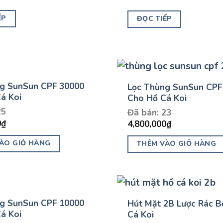
ẾP
ĐỌC TIẾP
g SunSun CPF 30000
Lọc Thùng SunSun CPF
á Koi
Cho Hồ Cá Koi
25
Đã bán: 23
0
₫
4,800,000
₫
ÀO GIỎ HÀNG
THÊM VÀO GIỎ HÀNG
g SunSun CPF 10000
Hút Mặt 2B Lược Rác B
á Koi
Cá Koi