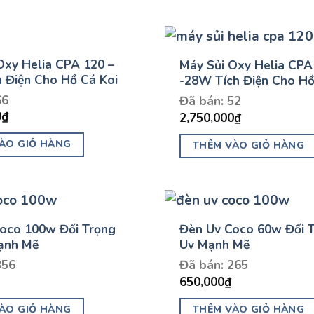
Oxy Helia CPA 120 –
Máy Sủi Oxy Helia CPA
 Điện Cho Hồ Cá Koi
-28W Tích Điện Cho Hồ
66
Đã bán: 52
0
₫
2,750,000
₫
ÀO GIỎ HÀNG
THÊM VÀO GIỎ HÀNG
oco 100w Đối Trọng
Đèn Uv Coco 60w Đối T
ạnh Mẽ
Uv Mạnh Mẽ
356
Đã bán: 265
650,000
₫
ÀO GIỎ HÀNG
THÊM VÀO GIỎ HÀNG