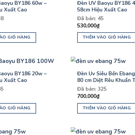
Baoyu BY186 60w –
Đèn UV Baoyu BY186 
nhiều
u Xuất Cao
58cm Hiệu Xuất Cao
biến
38
Đã bán: 45
thể.
530,000
₫
Các
ÀO GIỎ HÀNG
THÊM VÀO GIỎ HÀNG
tùy
chọn
có
thể
được
Baoyu BY186 20w –
Đèn Uv Siêu Bền Eban
chọn
u Xuất Cao
80 cm Diệt Rêu Khuẩn 
trên
45
Đã bán: 325
trang
700,000
₫
sản
ÀO GIỎ HÀNG
THÊM VÀO GIỎ HÀNG
phẩm