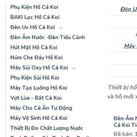
Phụ Kiện Hồ Cá Koi
Đèn U
BAKI Lọc Hồ Cá Koi
Đèn Uv Hồ Cá Koi
Đèn Âm Nước -Đèn Tiểu Cảnh
Máy 
Hút Mặt Hồ Cá Koi
Núm Che Đáy Hồ Koi
Máy Sủi Oxy Hồ Cá Koi
Phụ Kiện Sủi Hồ Koi
Thiết bị hồ
Máy Tạo Luồng Hồ Koi
và hồ mới x
Vợt Lùa - Bắt Cá Koi
Máy Cho Cá Ăn Tự Động
Máy Vệ Sinh Hồ Cá Koi
Đèn Âm 
Cá Koi T
Thiết Bị Đo Chất Lượng Nước
Đã bán: 