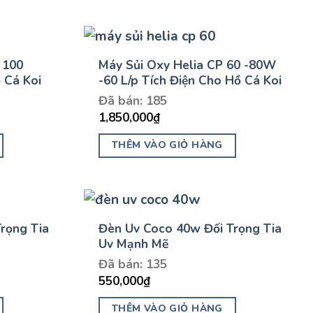
 100
Máy Sủi Oxy Helia CP 60 -80W
 Cá Koi
-60 L/p Tích Điện Cho Hồ Cá Koi
Đã bán: 185
1,850,000
₫
THÊM VÀO GIỎ HÀNG
rọng Tia
Đèn Uv Coco 40w Đối Trọng Tia
Uv Mạnh Mẽ
Đã bán: 135
550,000
₫
THÊM VÀO GIỎ HÀNG