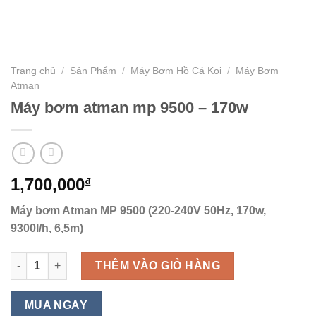
Trang chủ
/
Sản Phẩm
/
Máy Bơm Hồ Cá Koi
/
Máy Bơm
Atman
Máy bơm atman mp 9500 – 170w
1,700,000
₫
Máy bơm Atman MP 9500 (220-240V 50Hz, 170w,
9300l/h, 6,5m)
Máy bơm atman mp 9500 - 170w số lượng
THÊM VÀO GIỎ HÀNG
MUA NGAY