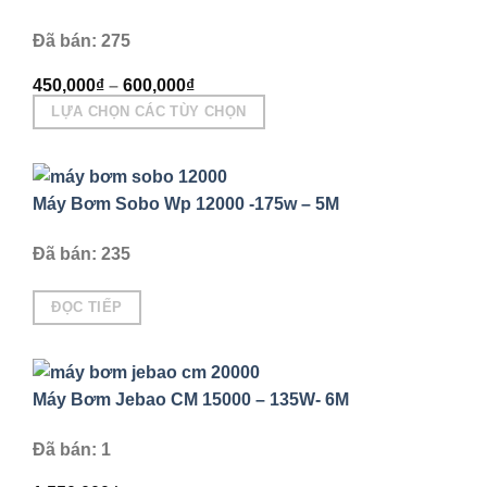
được
Đã bán: 275
chọn
trên
450,000
₫
–
600,000
₫
trang
LỰA CHỌN CÁC TÙY CHỌN
sản
Sản
phẩm
phẩm
này
Máy Bơm Sobo Wp 12000 -175w – 5M
có
nhiều
Đã bán: 235
biến
thể.
ĐỌC TIẾP
Các
tùy
chọn
Máy Bơm Jebao CM 15000 – 135W- 6M
có
thể
Đã bán: 1
được