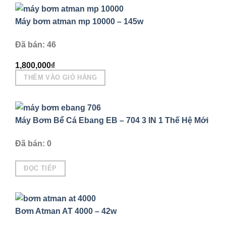
Máy bơm atman mp 10000 – 145w
Đã bán: 46
1,800,000
₫
THÊM VÀO GIỎ HÀNG
Máy Bơm Bể Cá Ebang EB – 704 3 IN 1 Thế Hệ Mới
Đã bán: 0
ĐỌC TIẾP
Bơm Atman AT 4000 – 42w