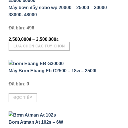
Máy bơm đẩy sobo wp 20000 – 25000 – 30000-
38000- 48000
Đã bán: 496
2,500,000
₫
–
3,500,000
₫
LỰA CHỌN CÁC TÙY CHỌN
Sản
phẩm
này
Máy Bơm Ebang Eb G2500 – 18w – 2500L
có
nhiều
Đã bán: 0
biến
thể.
ĐỌC TIẾP
Các
tùy
chọn
Bơm Atman At 102s – 6W
có