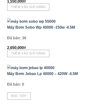
1,550,000
₫
chọn
THÊM VÀO GIỎ HÀNG
trên
trang
sản
phẩm
Máy Bơm Sobo Wp 40000 -150w -4.5M
Đã bán: 36
2,650,000
₫
THÊM VÀO GIỎ HÀNG
Máy Bơm Jebao Lp 40000 – 420W -4.5M
Đã bán: 0
ĐỌC TIẾP