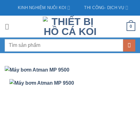
Skip
KINH NGHIỆM NUÔI KOI
THI CÔNG- DỊCH VỤ
to
content
0
Tìm
kiếm: