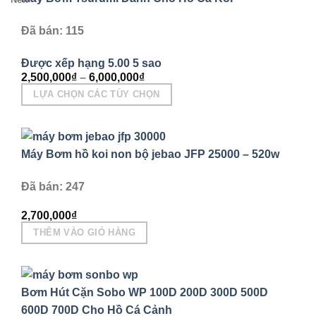
Đã bán: 115
Được xếp hạng
5.00
5 sao
2,500,000
₫
–
6,000,000
₫
LỰA CHỌN CÁC TÙY CHỌN
Sản
phẩm
này
Máy Bơm hồ koi non bộ jebao JFP 25000 – 520w
có
nhiều
Đã bán: 247
biến
2,700,000
₫
thể.
THÊM VÀO GIỎ HÀNG
Các
tùy
chọn
có
Bơm Hút Cặn Sobo WP 100D 200D 300D 500D
thể
600D 700D Cho Hồ Cá Cảnh