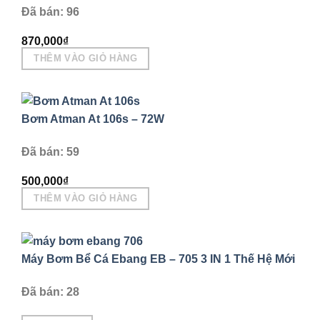
Đã bán: 96
870,000
₫
THÊM VÀO GIỎ HÀNG
Bơm Atman At 106s – 72W
Đã bán: 59
500,000
₫
THÊM VÀO GIỎ HÀNG
Máy Bơm Bể Cá Ebang EB – 705 3 IN 1 Thế Hệ Mới
Đã bán: 28