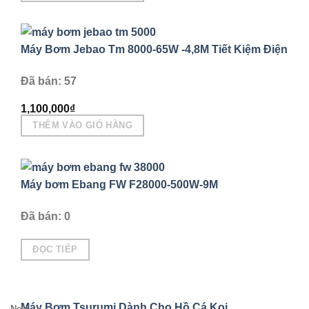
Máy Bơm Jebao Tm 8000-65W -4,8M Tiết Kiệm Điện
Đã bán: 57
1,100,000
₫
THÊM VÀO GIỎ HÀNG
Máy bơm Ebang FW F28000-500W-9M
Đã bán: 0
ĐỌC TIẾP
Máy Bơm Tsurumi Dành Cho Hồ Cá Koi
New