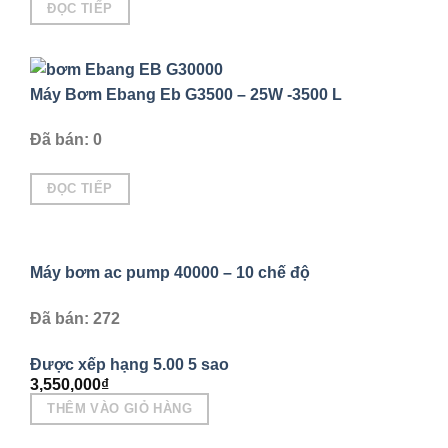
ĐỌC TIẾP
Máy Bơm Ebang Eb G3500 – 25W -3500 L
Đã bán: 0
ĐỌC TIẾP
Máy bơm ac pump 40000 – 10 chế độ
Đã bán: 272
Được xếp hạng
5.00
5 sao
3,550,000
₫
THÊM VÀO GIỎ HÀNG