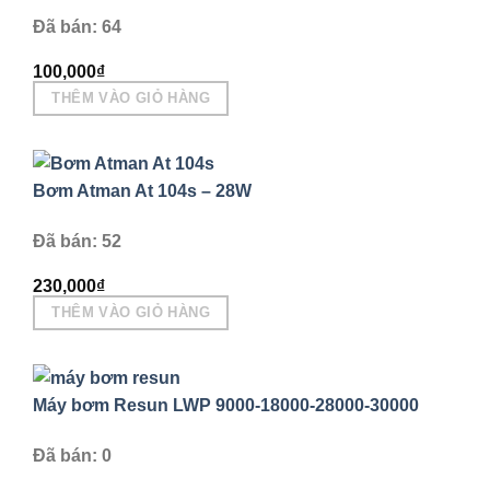
thể
Đã bán: 64
được
100,000
₫
chọn
THÊM VÀO GIỎ HÀNG
trên
trang
sản
phẩm
Bơm Atman At 104s – 28W
Đã bán: 52
230,000
₫
THÊM VÀO GIỎ HÀNG
Máy bơm Resun LWP 9000-18000-28000-30000
Đã bán: 0