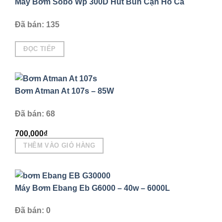
Máy Bơm Sobo Wp 300D Hút Bùn Cặn Hồ Cá
Đã bán: 135
ĐỌC TIẾP
Bơm Atman At 107s – 85W
Đã bán: 68
700,000
₫
THÊM VÀO GIỎ HÀNG
Máy Bơm Ebang Eb G6000 – 40w – 6000L
Đã bán: 0